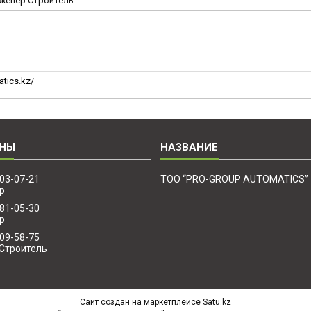
женер Строитель
tics.kz/
203-07-21
ТОО “PRO-GROUP AUTOMATICS”
р
881-05-30
р
509-58-75
Строитель
Сайт создан на маркетплейсе
Satu.kz