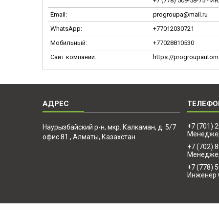
+7 (778) 509-58-75
Ин
progroupa@mail.ru
+77012030721
Мобильный
+77028810530
https://progroupautoma
+7 (701) 
Наурызбайский р-н, мкр. Калкаман, д. 5/7
Менедже
офис 81., Алматы, Казахстан
+7 (702) 
Менедже
+7 (778) 
Инженер 