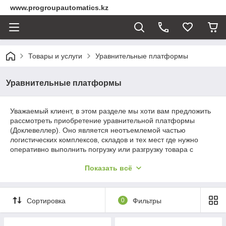
www.progroupautomatics.kz
Товары и услуги
Уравнительные платформы
Уравнительные платформы
Уважаемый клиент, в этом разделе мы хоти вам предложить
рассмотреть приобретение уравнительной платформы
(Доклевеллер). Оно является неотъемлемой частью
логистических комплексов, складов и тех мест где нужно
оперативно выполнить погрузку или разгрузку товара с
транспорта в склад или обратно. Отличие нашей компании в
Показать всё
том что мы предлагаем качественную и сертифицированную
продукцию по приемлемым ценам, а также можем доставить
данный продукт в короткое время. Для более подробной
информацией просим Вас обратится к менеджеру проекта.
Сортировка
0
Фильтры