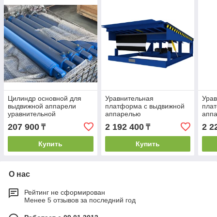
Цилиндр основной для
Уравнительная
Ура
выдвижной аппарели
платформа с выдвижной
плат
уравнительной
аппарелью
апп
платформы 75*50*350mm
207 900
2 192 400
2 2
₸
₸
Купить
Купить
О нас
Рейтинг не сформирован
Менее 5 отзывов за последний год