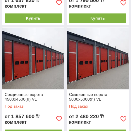
1 637 820
1 795 500
от
₸/
от
₸/
комплект
комплект
Купить
Купить
Секционные ворота
Секционные ворота
4500х4500(h) VL
5000х5000(h) VL
Под заказ
Под заказ
1 857 600
2 480 220
от
₸/
от
₸/
комплект
комплект