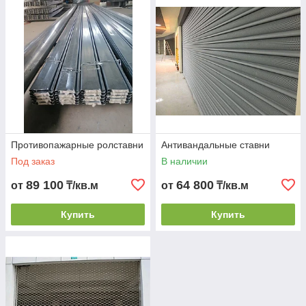
Противопажарные ролставни
Антивандальные ставни
Под заказ
В наличии
89 100
64 800
от
₸/кв.м
от
₸/кв.м
Купить
Купить