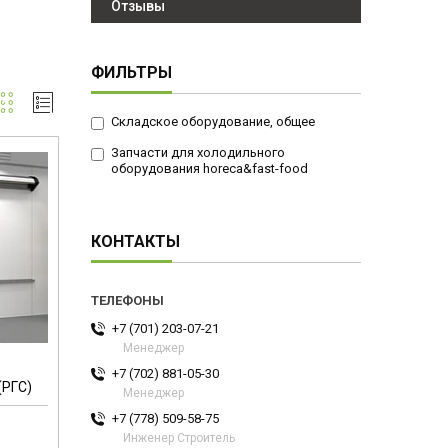
Отзывы
ФИЛЬТРЫ
Складское оборудование, общее
Запчасти для холодильного
оборудования horeca&fast-food
КОНТАКТЫ
+7 (701) 203-07-21
Менеджер
+7 (702) 881-05-30
(РГС)
Менеджер
+7 (778) 509-58-75
Инженер Строитель