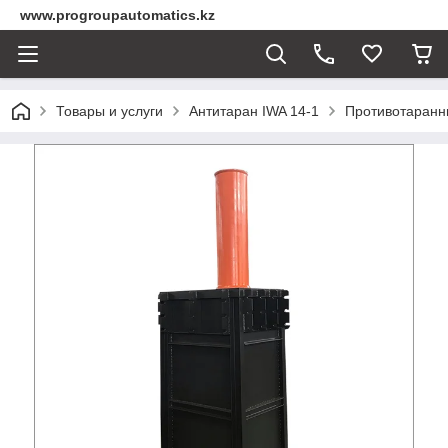
www.progroupautomatics.kz
Товары и услуги
Антитаран IWA 14-1
Противотаранн