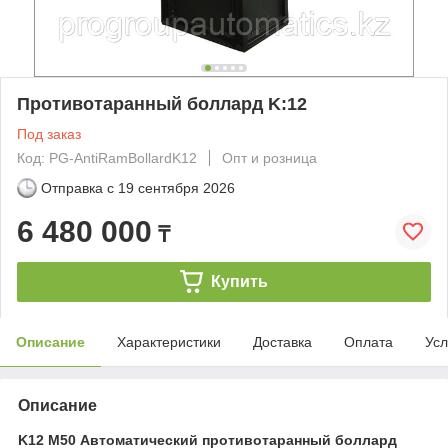
Противотаранный боллард K:12
Под заказ
Код: PG-AntiRamBollardK12
Опт и розница
Отправка с
19 сентября 2026
6 480 000
₸
Купить
Описание
Характеристики
Доставка
Оплата
Усл
Описание
K12 M50 Автоматический противотаранный боллард