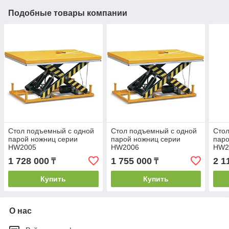
Подобные товары компании
Стол подъемный с одной
Стол подъемный с одной
Стол
парой ножниц серии
парой ножниц серии
паро
HW2005
HW2006
HW2
1 728 000
1 755 000
2 1
₸
₸
Купить
Купить
О нас