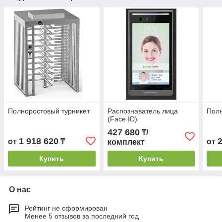
Полноростовый турникет
Распознаватель лица
Полн
(Face ID)
427 680
₸/
1 918 620
от
₸
от
комплект
Купить
Купить
О нас
Рейтинг не сформирован
Менее 5 отзывов за последний год