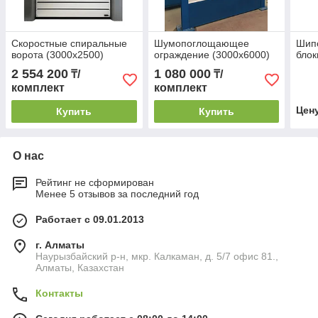
Скоростные спиральные
Шумопоглощающее
Шип
ворота (3000x2500)
ограждение (3000x6000)
блок
2 554 200
1 080 000
₸/
₸/
комплект
комплект
Цен
Купить
Купить
О нас
Рейтинг не сформирован
Менее 5 отзывов за последний год
Работает с 09.01.2013
г. Алматы
Наурызбайский р-н, мкр. Калкаман, д. 5/7 офис 81.,
Алматы, Казахстан
Контакты