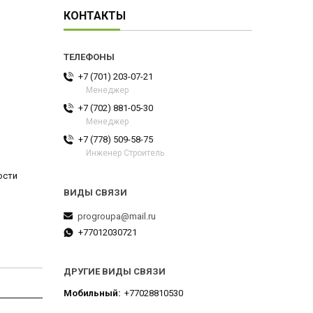
КОНТАКТЫ
+7 (701) 203-07-21
Менеджер
+7 (702) 881-05-30
Менеджер
+7 (778) 509-58-75
Инженер Строитель
ости
progroupa@mail.ru
+77012030721
ДРУГИЕ ВИДЫ СВЯЗИ
Мобильный
+77028810530