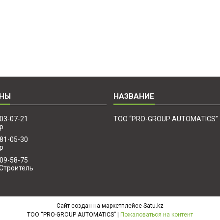
203-07-21
ТОО “PRO-GROUP AUTOMATICS”
р
881-05-30
р
509-58-75
Строитель
Сайт создан на маркетплейсе
Satu.kz
ТОО “PRO-GROUP AUTOMATICS” |
Пожаловаться на контент