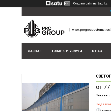
Создать сайт
на Satu.kz
www.progroupautomatics.
ГЛАВНАЯ
ТОВАРЫ И УСЛУГИ
О НАС
СВЕТО
от
77
Показать
Под зака
Отпра