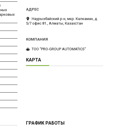
и
ьных
парковых
Наурызбайский р-н, мкр. Калкаман, д.
5/7 офис 81., Алматы, Казахстан
ТОО “PRO-GROUP AUTOMATICS”
КАРТА
ГРАФИК РАБОТЫ