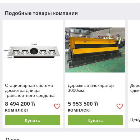
Подобные товары компании
Стационарная система
Дорожный блокиратор
Дор
досмотра днища
3000мм.
сдв
транспортного средства
8 494 200
5 953 500
₸/
₸/
комплект
комплект
Цен
Купить
Купить
О нас