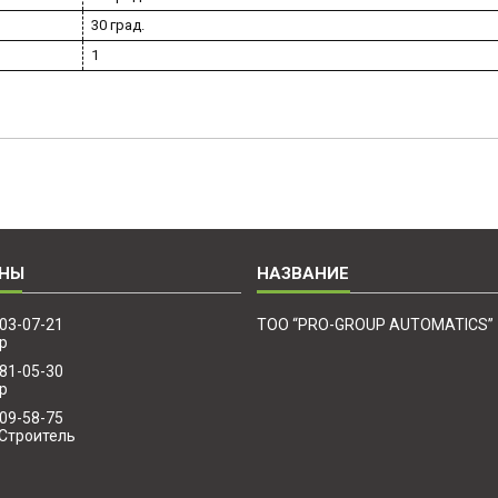
30 град.
1
203-07-21
ТОО “PRO-GROUP AUTOMATICS”
р
881-05-30
р
509-58-75
Строитель