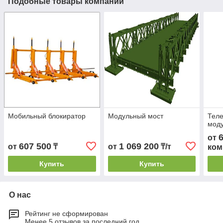
Подобные товары компании
Мобильный блокиратор
Модульный мост
Теле
мод
от
607 500
1 069 200
от
₸
от
₸/т
ком
Купить
Купить
О нас
Рейтинг не сформирован
Менее 5 отзывов за последний год